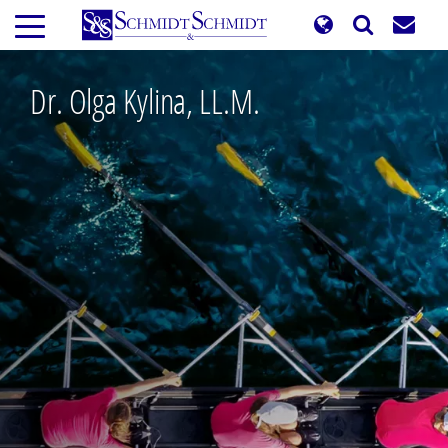
Skip
to
main
content
Dr. Olga Kylina, LL.M.